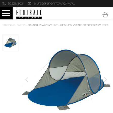
502261802
BIURO@SPORTOWY24H.PL
STRONA GŁÓWNA
/
NAMIOT PLAŻOWY HIGH PEAK CALVIA NIEBIESKO SZARY 10124