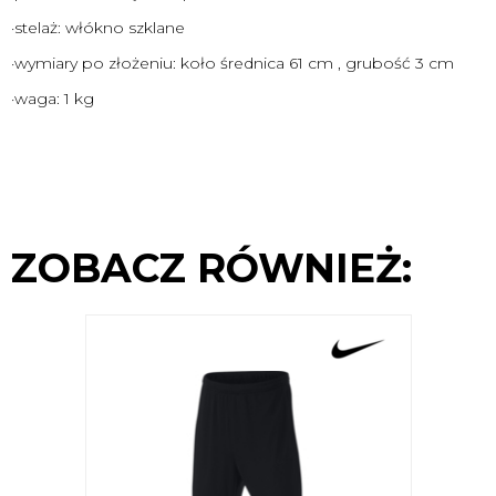
·stelaż: włókno szklane
·wymiary po złożeniu: koło średnica 61 cm , grubość 3 cm
·waga: 1 kg
ZOBACZ RÓWNIEŻ: