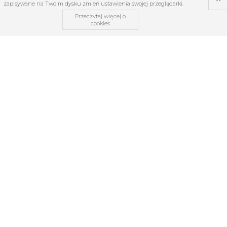
zapisywane na Twoim dysku zmień ustawienia swojej przeglądarki.
Przeczytaj więcej o
cookies
OBSŁUGA KLIENTA
O firmie
Regulamin
Kontakt
Zwroty i reklamacje
TABELE ROZMIARÓW