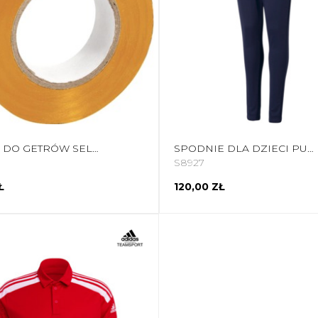
TAŚMA DO GETRÓW SELECT ŻÓŁTA 19 MM X 15 M 9297
SPODNIE DLA DZIECI PUMA TEAMRISE POLY TRAINING PANTS JR GRANATOWE 657391 06
S8927
Ł
120,00 ZŁ