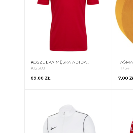
KOSZULKA MĘSKA ADIDAS ENTRADA 22 JERSEY CZERWONA H61736
K12668
T1764
69,00 ZŁ
7,00 Z