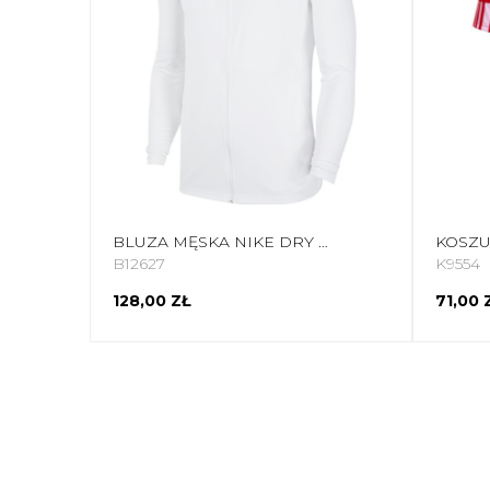
BLUZA MĘSKA NIKE DRY PARK 20 TRK JKT K BIAŁA BV6885 100
B12627
K9554
128,00 ZŁ
71,00 