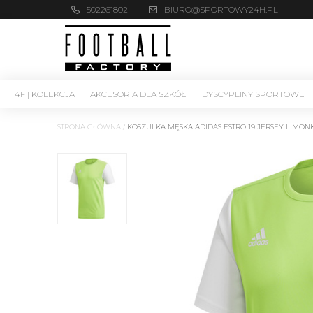
502261802
BIURO@SPORTOWY24H.PL
4F | KOLEKCJA
AKCESORIA DLA SZKÓŁ
DYSCYPLINY SPORTOWE
STRONA GŁÓWNA
/
KOSZULKA MĘSKA ADIDAS ESTRO 19 JERSEY LIMO