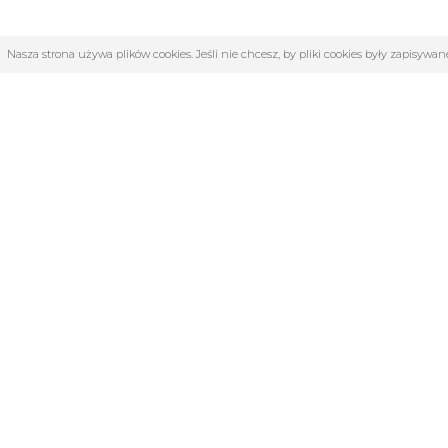
Nasza strona używa plików cookies. Jeśli nie chcesz, by pliki cookies były zapisyw
OBSŁUGA KLIENTA
KATE
O firmie
4F | Kolek
Regulamin
Akcesoria 
Kontakt
Dyscyplin
Zwroty i reklamacje
Katalog 
TABELE ROZMIARÓW
KLUBY
Medycyna
Odzież i 
Siłownia i 