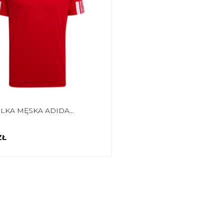
KOSZULKA MĘSKA ADIDAS SQUADRA 21 POLO CZEROWNA GP6429
ZŁ