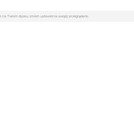
ane na Twoim dysku zmień ustawienia swojej przeglądarki.
GORIE
INFOLINIA:
502261802
cja
dla szkół
Pon-Pt : 9.00 - 17.00
y Sportowe
Sob : 9.00 - 13.00
marek
biuro@sportowy24h.pl
Football Factory
 sportowa
ul. Kopernika 10/12
Obuwie
42-200 Częstochowa
Fitness