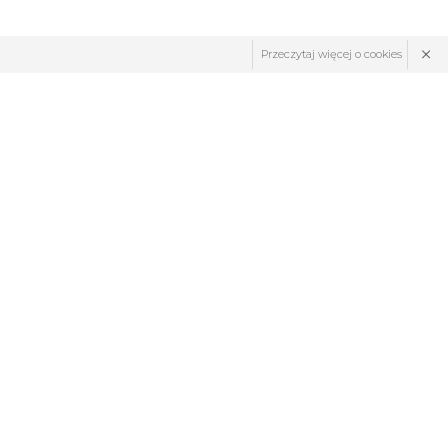
×
Przeczytaj więcej o cookies
ZNAJDŹ NAS: