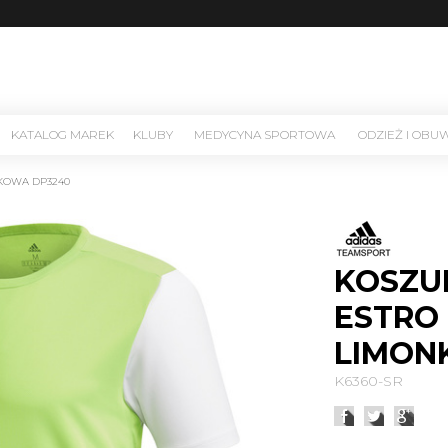
KATALOG MAREK
KLUBY
MEDYCYNA SPORTOWA
ODZIEŻ I OBU
NKOWA DP3240
KOSZU
ESTRO 
LIMON
K6360-SR