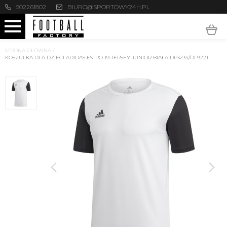
502261802
BIURO@SPORTOWY24H.PL
STRONA GŁÓWNA
/
KOSZULKA DLA DZIECI ADIDAS ESTRO 19 JERSEY JUNIOR BIAŁA DP3234/DP3221