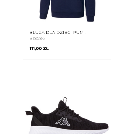
BLUZA DLA DZIECI PUMA TEAMGOAL 23 CASUALS HOODY JR GRANATOWA 656711 06
B18586
111,00 ZŁ