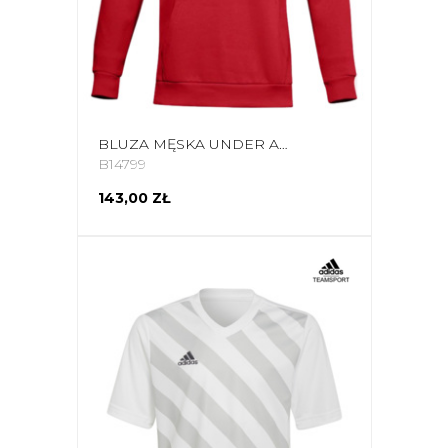
BLUZA MĘSKA UNDER ARMOUR RIVAL FLEECE BIG LOGO HD CZERWONA 1357093 608
B14799
143,00 ZŁ