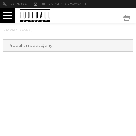
502261802
BIURO@SPORTOWY24H.PL
STRONA GŁÓWNA
/
Produkt niedostępny