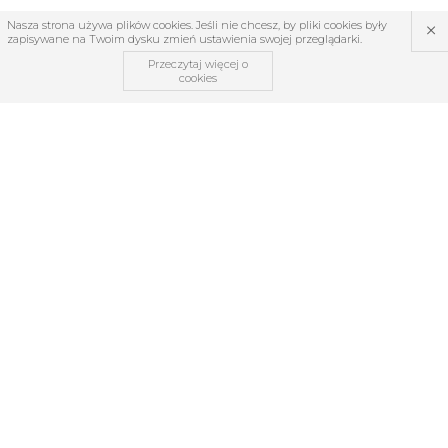
×
Nasza strona używa plików cookies. Jeśli nie chcesz, by pliki cookies były
zapisywane na Twoim dysku zmień ustawienia swojej przeglądarki.
Przeczytaj więcej o
cookies
OBSŁUGA KLIENTA
O firmie
Regulamin
Kontakt
Zwroty i reklamacje
TABELE ROZMIARÓW