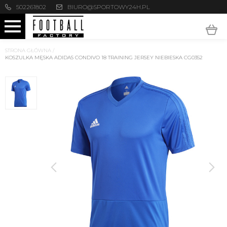
502261802
BIURO@SPORTOWY24H.PL
STRONA GŁÓWNA
/
KOSZULKA MĘSKA ADIDAS CONDIVO 18 TRAINING JERSEY NIEBIESKA CG0352