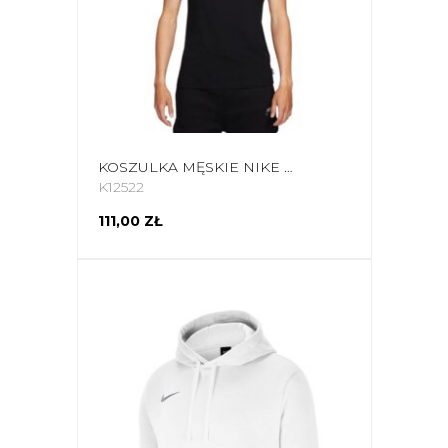
KOSZULKA MĘSKIE NIKE NK FC TEE SEASONAL BLOCK CZARNA DH7444 010
K12522
111,00 ZŁ