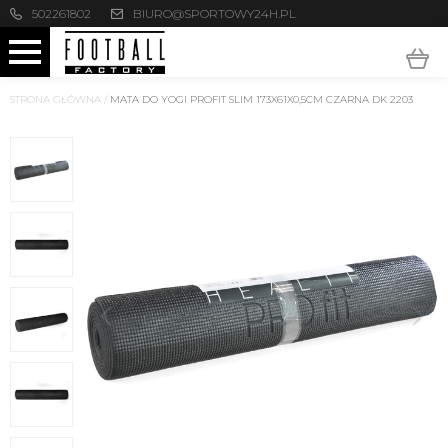
502261802
BIURO@SPORTOWY24H.PL
STRONA GŁÓWNA
/
MATA DO YOGI PROFIT SLIM 173X61X0,5CM CZARNA DK 2203