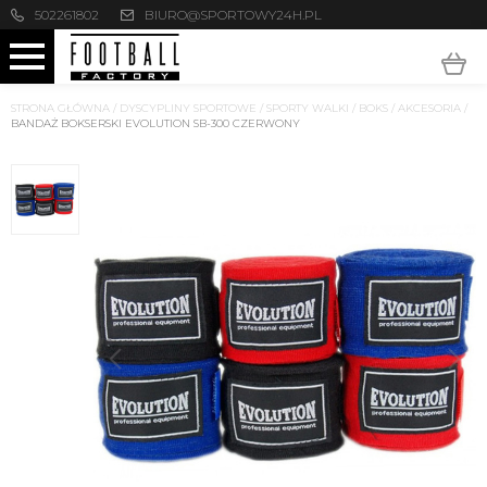
502261802
BIURO@SPORTOWY24H.PL
STRONA GŁÓWNA
/
DYSCYPLINY SPORTOWE
/
SPORTY WALKI
/
BOKS
/
AKCESORIA
/
BANDAŻ BOKSERSKI EVOLUTION SB-300 CZERWONY