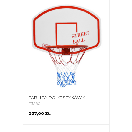
TABLICA DO KOSZYKÓWKI KIMET STREET BALL+OBRĘCZ BIAŁO-CZERWONA
T3560
527,00 ZŁ