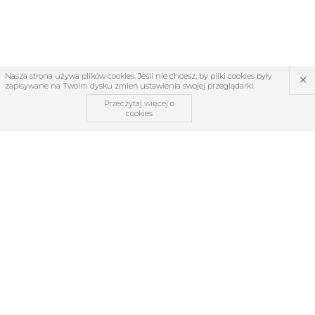
×
Nasza strona używa plików cookies. Jeśli nie chcesz, by pliki cookies były
zapisywane na Twoim dysku zmień ustawienia swojej przeglądarki.
Przeczytaj więcej o
cookies
OBSŁUGA KLIENTA
O firmie
Regulamin
Kontakt