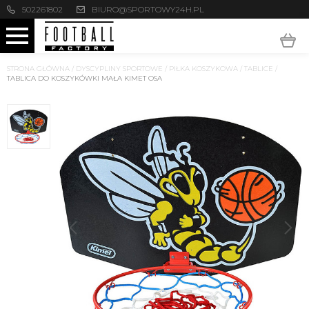
502261802
BIURO@SPORTOWY24H.PL
STRONA GŁÓWNA
/
DYSCYPLINY SPORTOWE
/
PIŁKA KOSZYKOWA
/
TABLICE
/
TABLICA DO KOSZYKÓWKI MAŁA KIMET OSA