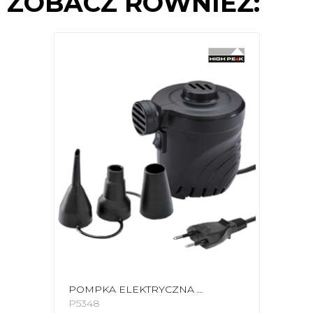
ZOBACZ RÓWNIEŻ:
POMPKA ELEKTRYCZNA HIGH PEAK 230 V 49715
P5348