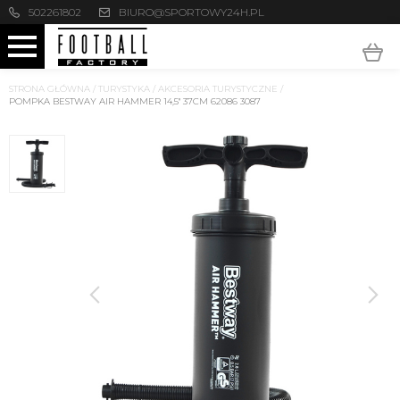
502261802
BIURO@SPORTOWY24H.PL
STRONA GŁÓWNA
/
TURYSTYKA
/
AKCESORIA TURYSTYCZNE
/
POMPKA BESTWAY AIR HAMMER 14,5'' 37CM 62086 3087