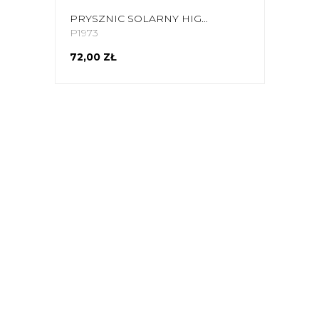
PRYSZNIC SOLARNY HIGH PEAK 20L 41450
P1973
72,00 ZŁ