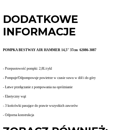
DODATKOWE
INFORMACJE
POMPKA BESTWAY AIR HAMMER 14,5'' 37cm 62086-3087
- Przepustowość pompki: 2,8L/cykl
- Pompuje/Odpompowuje powietrze w czasie suwu w dół i do góry
- Łatwe przełączanie z pompowania na opróżnianie
- Elastyczny wąż
- 3 końcówki pasujące do prawie wszystkich zaworów
- Odporna konstrukcja