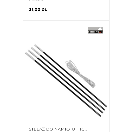
31,00 ZŁ
STELAŻ DO NAMIOTU HIGH PEAK 4 SZT. ŚREDNICA STELAŻA: 7,5 MM 41710