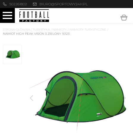
502261802
BIURO@SPORTOWY24H.PL
STRONA GŁÓWNA
/
TURYSTYKA
/
NAMIOTY
/
NAMIOTY TURYSTYCZNE
/
NAMIOT HIGH PEAK VISION 3 ZIELONY 10123