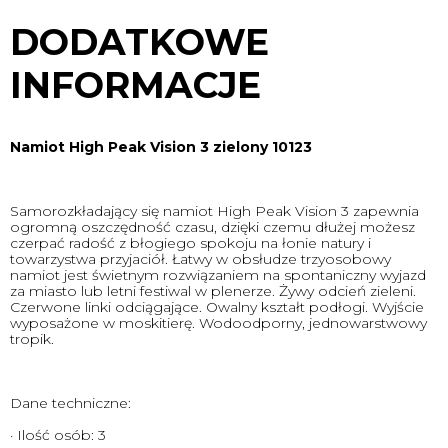
DODATKOWE
INFORMACJE
Namiot High Peak Vision 3 zielony 10123
Samorozkładający się namiot High Peak Vision 3 zapewnia
ogromną oszczędność czasu, dzięki czemu dłużej możesz
czerpać radość z błogiego spokoju na łonie natury i
towarzystwa przyjaciół. Łatwy w obsłudze trzyosobowy
namiot jest świetnym rozwiązaniem na spontaniczny wyjazd
za miasto lub letni festiwal w plenerze. Żywy odcień zieleni.
Czerwone linki odciągające. Owalny kształt podłogi. Wyjście
wyposażone w moskitierę. Wodoodporny, jednowarstwowy
tropik.
Dane techniczne:
· Ilość osób: 3