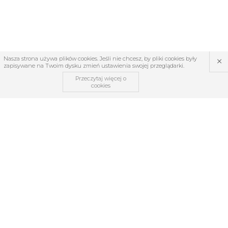
×
Nasza strona używa plików cookies. Jeśli nie chcesz, by pliki cookies były
zapisywane na Twoim dysku zmień ustawienia swojej przeglądarki.
Przeczytaj więcej o
cookies
OBSŁUGA KLIENTA
O firmie
Regulamin