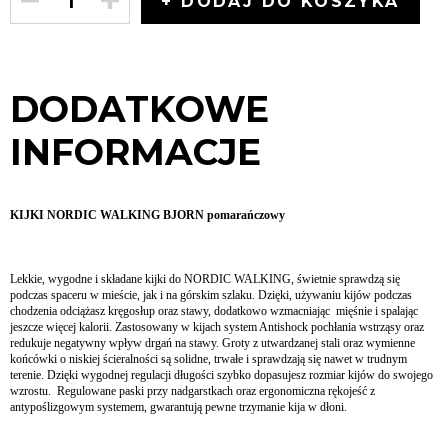
+ DODAJ DO KOSZYKA
DODATKOWE
INFORMACJE
KIJKI NORDIC WALKING BJORN pomarańczowy
Lekkie, wygodne i składane kijki do NORDIC WALKING, świetnie sprawdzą się
podczas spaceru w mieście, jak i na górskim szlaku. Dzięki, używaniu kijów podczas
chodzenia odciążasz kręgosłup oraz stawy, dodatkowo wzmacniając mięśnie i spalając
jeszcze więcej kalorii. Zastosowany w kijach system Antishock pochłania wstrząsy oraz
redukuje negatywny wpływ drgań na stawy. Groty z utwardzanej stali oraz wymienne
końcówki o niskiej ścieralności są solidne, trwałe i sprawdzają się nawet w trudnym
terenie. Dzięki wygodnej regulacji długości szybko dopasujesz rozmiar kijów do swojego
wzrostu. Regulowane paski przy nadgarstkach oraz ergonomiczna rękojeść z
antypoślizgowym systemem, gwarantują pewne trzymanie kija w dłoni.