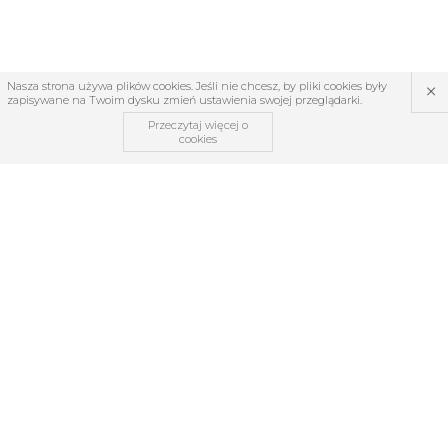
×
Nasza strona używa plików cookies. Jeśli nie chcesz, by pliki cookies były
zapisywane na Twoim dysku zmień ustawienia swojej przeglądarki.
Przeczytaj więcej o
cookies
OBSŁUGA KLIENTA
O firmie
Regulamin
Kontakt
Zwroty i reklamacje