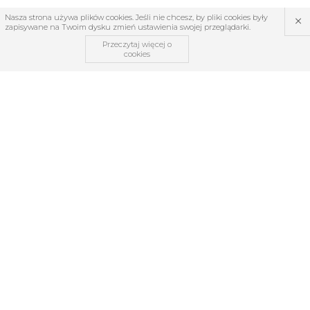
×
Nasza strona używa plików cookies. Jeśli nie chcesz, by pliki cookies były
zapisywane na Twoim dysku zmień ustawienia swojej przeglądarki.
Przeczytaj więcej o
cookies
OBSŁUGA KLIENTA
O firmie
Regulamin
Kontakt
Zwroty i reklamacje
TABELE ROZMIARÓW