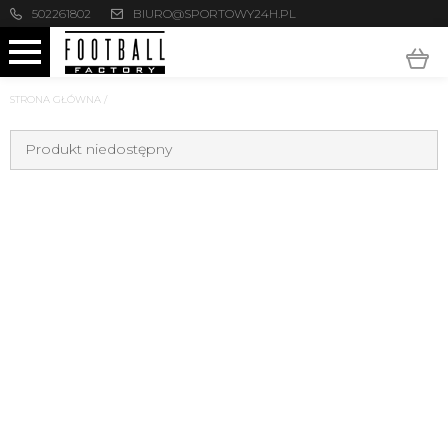
502261802
BIURO@SPORTOWY24H.PL
STRONA GŁÓWNA
/
Produkt niedostępny