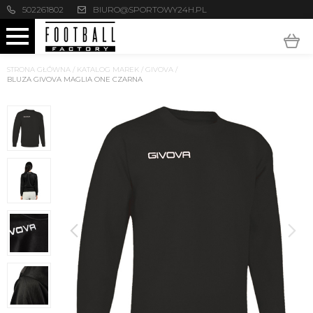
502261802
BIURO@SPORTOWY24H.PL
STRONA GŁÓWNA
/
KATALOG MAREK
/
GIVOVA
/
BLUZA GIVOVA MAGLIA ONE CZARNA