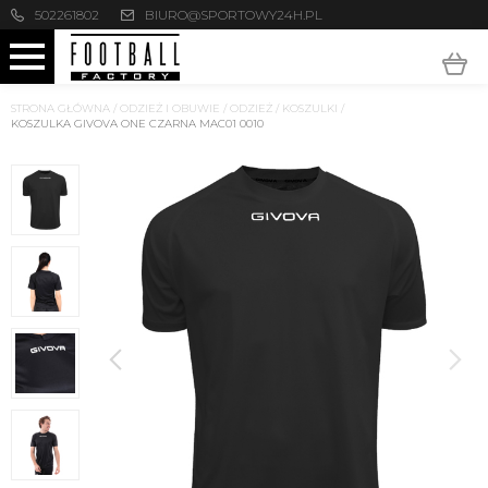
502261802
BIURO@SPORTOWY24H.PL
STRONA GŁÓWNA
/
ODZIEŻ I OBUWIE
/
ODZIEŻ
/
KOSZULKI
/
KOSZULKA GIVOVA ONE CZARNA MAC01 0010