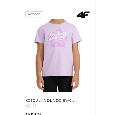
NOWOŚĆ
KOSZULKA DLA DZIEWCZYNKI 4F F2938 JASNY FIOLET 4FJWSS26TTSHF2938 52S
K0456
33,00 ZŁ