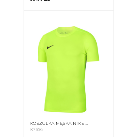
KOSZULKA MĘSKA NIKE DRY PARK VII JSY SS LIMONKOWA BV6708 702
K7656