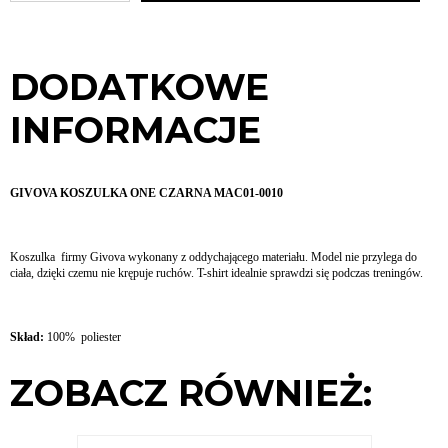
DODATKOWE
INFORMACJE
GIVOVA KOSZULKA ONE CZARNA MAC01-0010
Koszulka firmy Givova wykonany z oddychającego materiału. Model nie przylega do
ciała, dzięki czemu nie krępuje ruchów. T-shirt idealnie sprawdzi się podczas treningów.
Skład:
100% poliester
ZOBACZ RÓWNIEŻ: