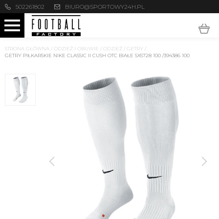
502261802
BIURO@SPORTOWY24H.PL
STRONA GŁÓWNA
/
ODZIEŻ I OBUWIE
/
ODZIEŻ
/
GETRY
/
GETRY PIŁKARSKIE NIKE CLASSIC II CUSH OTC BIAŁE SX5728 100 /394386 100