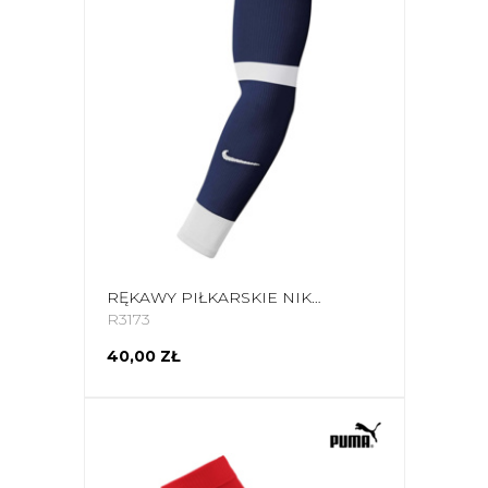
RĘKAWY PIŁKARSKIE NIKE MATCHFIT SLEVEE TEAM//STRIKE SLV WC22 TEAM GRANATOWE CU6419 410/FQ8282 410
R3173
40,00 ZŁ