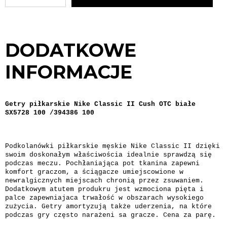
DODATKOWE
INFORMACJE
Getry piłkarskie Nike Classic II Cush OTC białe
SX5728 100 /394386 100
Podkolanówki piłkarskie męskie Nike Classic II dzięki
swoim doskonałym właściwościa idealnie sprawdzą się
podczas meczu. Pochłaniająca pot tkanina zapewni
komfort graczom, a ściągacze umiejscowione w
newralgicznych miejscach chronią przez zsuwaniem.
Dodatkowym atutem produkru jest wzmociona pięta i
palce zapewniajaca trwałość w obszarach wysokiego
zużycia. Getry amortyzują także uderzenia, na które
podczas gry często narażeni sa gracze. Cena za parę.