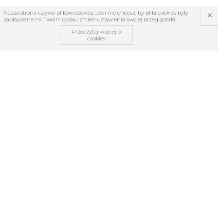
×
Nasza strona używa plików cookies. Jeśli nie chcesz, by pliki cookies były
zapisywane na Twoim dysku zmień ustawienia swojej przeglądarki.
Przeczytaj więcej o
cookies
OBSŁUGA KLIENTA
O firmie
Regulamin
Kontakt
Zwroty i reklamacje
TABELE ROZMIARÓW