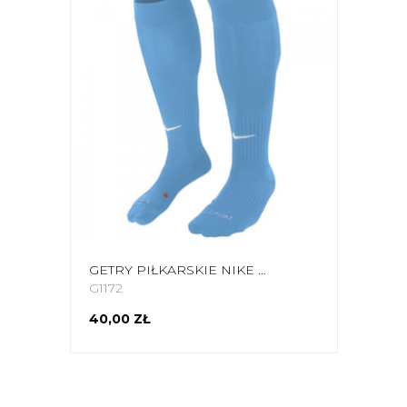
GETRY PIŁKARSKIE NIKE CLASSIC II CUSH OTC J. NIEBIESKIE SX5728 412
G1172
40,00 ZŁ