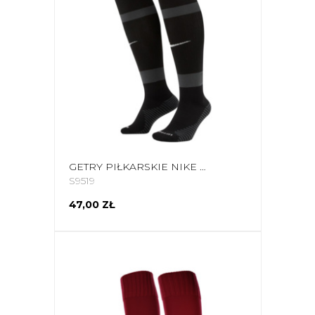
GETRY PIŁKARSKIE NIKE MATCHFIT KNEE HIGH TEAM/STRIKE KH WC22 TEAM CZARNE CV1956 010/FQ8253 010
S9519
47,00 ZŁ